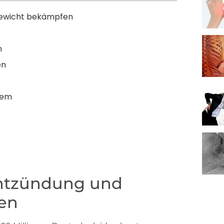
gewicht bekämpfen
n
en
tem
ntzündung und
en