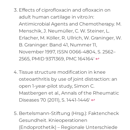
Effects of ciprofloxacin and ofloxacin on
adult human cartilage in vitro.In:
Antimicrobial Agents and Chemotherapy. M.
Menschik, J. Neumüller, C. W. Steiner, L.
Erlacher, M. Köller, R. Ullrich, W. Graninger, W.
B. Graninger: Band 41, Nummer 11,
November 1997, ISSN
0066-4804, S. 2562–
2565, PMID 9371369, PMC 164164′
↩︎
Tissue structure modification in knee
osteoarthritis by use of joint distraction: an
open 1-year-pilot study, Simon C.
Mastbergen et al., Annals of the Rheumatic
Diseases 70 (2011), S. 1441-1446′
↩︎
Bertelsmann-Stiftung (Hrsg.): Faktencheck
Gesundheit. Knieoperationen
(Endoprothetik) – Regionale Unterschiede