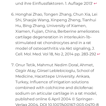
und ihre Einflussfaktoren. 1. Auflage 2013′
↩︎
Honghai Zhao, Tongen Zhang, Chun Xia, Lei
Shi, Shaojie Wang, Xinpeng Zheng, Tianhui
Hu, Bing Zhang, University of Xiamen,
Xiamen, Fujian, China, Berberine ameliorates
cartilage degeneration in interleukin-1b-
stimulated rat chondrocytes and in a rat
model of osteoarthritis via Akt signaling, J.
Cell. Mol. Med. Vol 18, No 2, 2014 pp. 283-292
↩︎
Onur Tetik, Mahmut Nedim Doral, Ahmet,
Ozgiir Atay, Giirsel Leblebicioglu, School of
Medicine, Hacettepe University. Ankara,
Turkey, Influence of irrigation solutions
combined with colchicine and diclofenac
sodium on articular cartilage in a rat model,
published online 6 April 2004 © Springer-
Verlag 2004, DOI 10.1007/s00167-003-0470-8