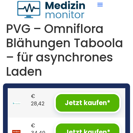
PVG – Omniflora
Blähungen Taboola
– für asynchrones
Laden
€
Jetzt kaufen*
28,42
€
Jetzt kaufen*